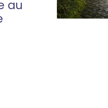
e au
e