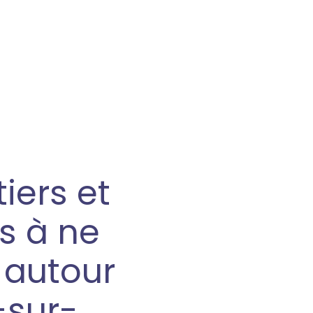
tiers et
és à ne
autour
-sur-