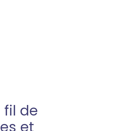
fil de
res et