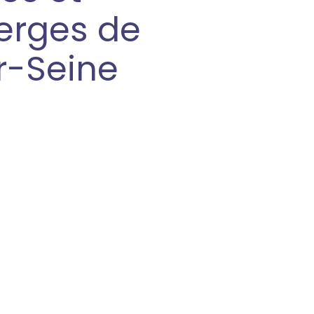
erges de
r-Seine